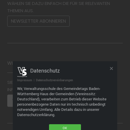
WÄHLEN SIE DAZU EINFACH DIE FÜR SIE RELEVANTEN
THEMEN AUS.
NEWSLETTER ABONNIEREN
WIDERRUF
Datenschutz
Impressum
|
Datenschutzvereinbarungen
SIE MÖCHTEN EINEN WIDERRUF ABGEBEN? WEITERE
Wir, Verwaltungsschule des Gemeindetags Baden-
INFORMATIONEN FINDEN SIE HIER
Württemberg Haus der Gemeinden (Vereinssitz:
Deutschland), verarbeiten zum Betrieb dieser Website
VERTRAG WIDERRUFEN
personenbezogene Daten nur im technisch unbedingt
notwendigen Umfang. Alle Details dazu in unserer
Datenschutzerklärung.
OK