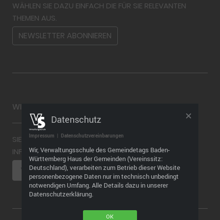
WÄHLEN SIE DAZU EINFACH DIE FÜR SIE RELEVANTEN
THEMEN AUS.
NEWSLETTER ABONNIEREN
WIDERRUF
Datenschutz
Impressum
|
Datenschutzvereinbarungen
SIE MÖCHTEN EINEN WIDERRUF ABGEBEN? WEITERE
Wir, Verwaltungsschule des Gemeindetags Baden-
INFORMATIONEN FINDEN SIE HIER
Württemberg Haus der Gemeinden (Vereinssitz:
Deutschland), verarbeiten zum Betrieb dieser Website
VERTRAG WIDERRUFEN
personenbezogene Daten nur im technisch unbedingt
notwendigen Umfang. Alle Details dazu in unserer
Datenschutzerklärung.
OK