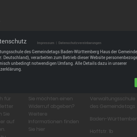
.
tenschutz
raxisgerechtes Bildungsangebot, das wir durch den
Impressum
|
Datenschutzvereinbarungen
den und Partnern weiterentwickeln: im Interesse der
ltungsschule des Gemeindetags Baden-Württemberg Haus der Gemeind
 und wirtschaftlich.
tz: Deutschland), verarbeiten zum Betrieb dieser Website personenbezog
hnisch unbedingt notwendigen Umfang. Alle Details dazu in unserer
zerklärung.
Widerruf
Kontakt
h für
Sie möchten einen
Verwaltungsschule
letter
Widerruf abgeben?
des Gemeindetags
n Sie
Weitere
Baden-Württembe
er auf
Informationen finden
n.
Sie hier
Hoffstr. 1b
azu