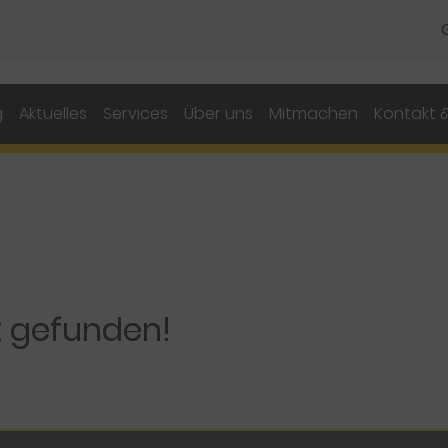
g
Aktuelles
Services
Über uns
Mitmachen
Kontakt &
t gefunden!