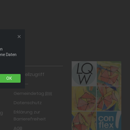
en
ene Daten
Schnellzugriff
OK
Gemeindetag
BW
Datenschutz
Erklärung zur
rg
Barrierefreiheit
AGB