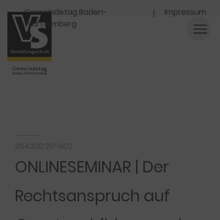
Navigation
Gemeindetag Baden-
Impressum
Württemberg
264200.20-902
ONLINESEMINAR | Der
Rechtsanspruch auf