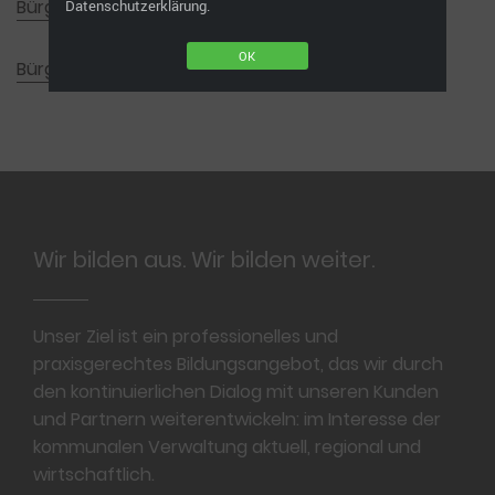
Bürgermeisterwoche Isny 1
Datenschutzerklärung.
OK
Bürgermeisterwoche Bad Mergentheim
Footer
Wir bilden aus. Wir bilden weiter.
Unser Ziel ist ein professionelles und
praxisgerechtes Bildungsangebot, das wir durch
den kontinuierlichen Dialog mit unseren Kunden
und Partnern weiterentwickeln: im Interesse der
kommunalen Verwaltung aktuell, regional und
wirtschaftlich.