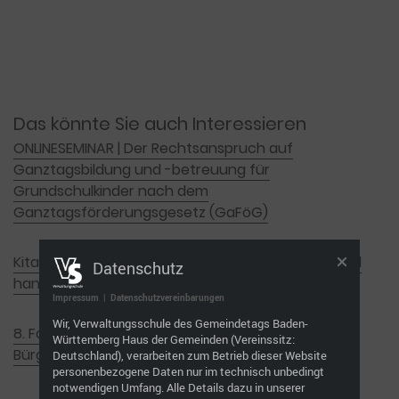
Das könnte Sie auch Interessieren
ONLINESEMINAR | Der Rechtsanspruch auf
Ganztagsbildung und -betreuung für
Grundschulkinder nach dem
Ganztagsförderungsgesetz (GaFöG)
Kita-Recht – Rechtssicher und verantwortungsvoll
Datenschutz
handeln
Impressum
|
Datenschutzvereinbarungen
Wir, Verwaltungsschule des Gemeindetags Baden-
8. Forum für junge Bürgermeisterinnen und
Württemberg Haus der Gemeinden (Vereinssitz:
Bürgermeister
Deutschland), verarbeiten zum Betrieb dieser Website
personenbezogene Daten nur im technisch unbedingt
notwendigen Umfang. Alle Details dazu in unserer