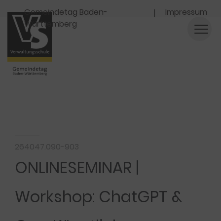
Navigation
Gemeindetag Baden-
Impressum
Württemberg
264047.090-903
ONLINESEMINAR |
Workshop: ChatGPT &