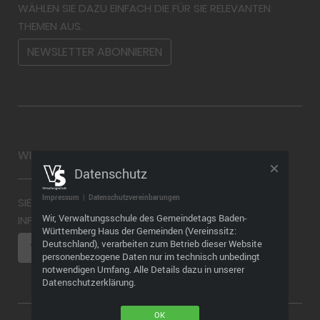
WÄHLEN SIE DAZU EINFACH DIE FÜR SIE RELEVANTEN
THEMEN AUS.
NEWSLETTER ABONNIEREN
WIDERRUF
Datenschutz
Impressum
|
Datenschutzvereinbarungen
SIE MÖCHTEN EINEN WIDERRUF ABGEBEN? WEITERE
Wir, Verwaltungsschule des Gemeindetags Baden-
INFORMATIONEN FINDEN SIE HIER
Württemberg Haus der Gemeinden (Vereinssitz:
Deutschland), verarbeiten zum Betrieb dieser Website
VERTRAG WIDERRUFEN
personenbezogene Daten nur im technisch unbedingt
notwendigen Umfang. Alle Details dazu in unserer
Datenschutzerklärung.
OK