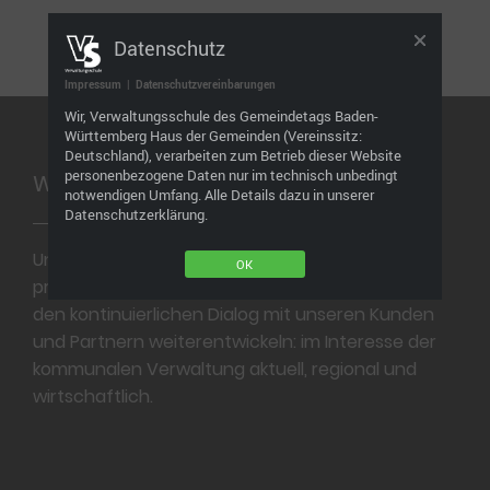
Datenschutz
Impressum
|
Datenschutzvereinbarungen
Footer
Wir, Verwaltungsschule des Gemeindetags Baden-
Württemberg Haus der Gemeinden (Vereinssitz:
Deutschland), verarbeiten zum Betrieb dieser Website
personenbezogene Daten nur im technisch unbedingt
Wir bilden aus. Wir bilden weiter.
notwendigen Umfang. Alle Details dazu in unserer
Datenschutzerklärung.
Unser Ziel ist ein professionelles und
OK
praxisgerechtes Bildungsangebot, das wir durch
den kontinuierlichen Dialog mit unseren Kunden
und Partnern weiterentwickeln: im Interesse der
kommunalen Verwaltung aktuell, regional und
wirtschaftlich.