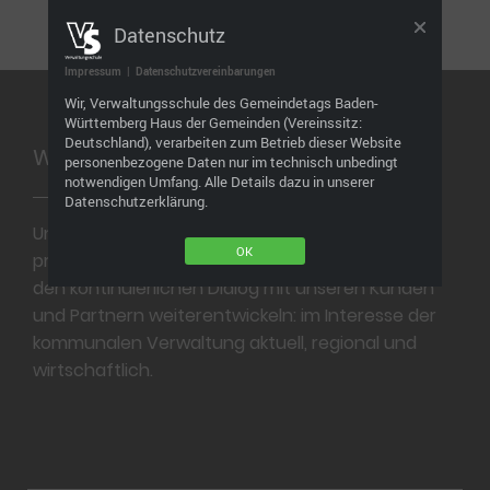
Datenschutz
Impressum
|
Datenschutzvereinbarungen
Footer
Wir, Verwaltungsschule des Gemeindetags Baden-
Württemberg Haus der Gemeinden (Vereinssitz:
Deutschland), verarbeiten zum Betrieb dieser Website
Wir bilden aus. Wir bilden weiter.
personenbezogene Daten nur im technisch unbedingt
notwendigen Umfang. Alle Details dazu in unserer
Datenschutzerklärung.
Unser Ziel ist ein professionelles und
OK
praxisgerechtes Bildungsangebot, das wir durch
den kontinuierlichen Dialog mit unseren Kunden
und Partnern weiterentwickeln: im Interesse der
kommunalen Verwaltung aktuell, regional und
wirtschaftlich.