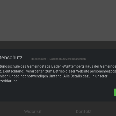
tenschutz
Impressum
|
Datenschutzvereinbarungen
.
ltungsschule des Gemeindetags Baden-Württemberg Haus der Gemeind
tz: Deutschland), verarbeiten zum Betrieb dieser Website personenbezog
hnisch unbedingt notwendigen Umfang. Alle Details dazu in unserer
raxisgerechtes Bildungsangebot, das wir durch den
zerklärung.
den und Partnern weiterentwickeln: im Interesse der
 und wirtschaftlich.
Widerruf
Kontakt