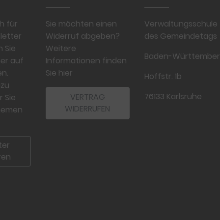
h für
Sie möchten einen
Verwaltungsschule
letter
Widerruf abgeben?
des Gemeindetags
n Sie
Weitere
Baden-Württembe
er auf
Informationen finden
n.
Sie hier
Hoffstr. 1b
azu
76133 Karlsruhe
VERTRAG
r Sie
WIDERRUFEN
Themen
ter
ren