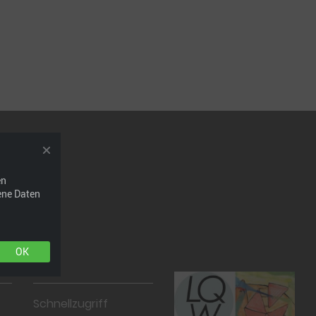
en
ene Daten
OK
Schnellzugriff