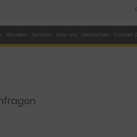
g
Aktuelles
Services
Über uns
Mitmachen
Kontakt &
nfragen