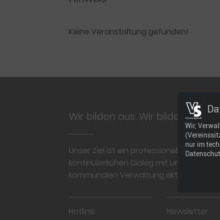
Keine Veranstaltung gefunden!
Footer
Da
Wir bilden aus. Wir bilden weiter
Wir, Verwa
(Vereinssi
nur im tec
Unser Ziel ist ein professionelles und p
Datenschut
kontinuierlichen Dialog mit unseren Kun
kommunalen Verwaltung aktuell, regional
Hotline
Newsletter