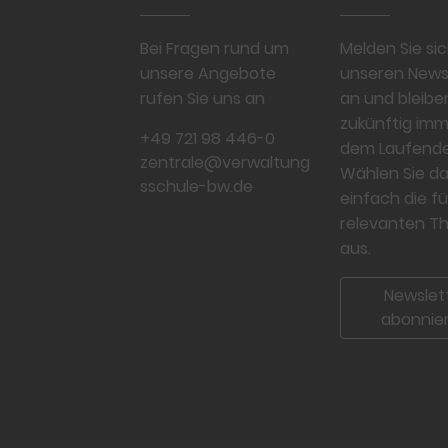
Bei Fragen rund um
Melden Sie sic
unsere Angebote
unseren News
rufen Sie uns an
an und bleibe
zukünftig imm
+49 721 98 446-0
dem Laufende
zentrale@verwaltung
Wählen Sie d
sschule-bw.de
einfach die fü
relevanten 
aus.
Newslet
abonnie