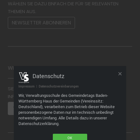
WÄHLEN SIE DAZU EINFACH DIE FÜR SIE RELEVANTEN
THEMEN AUS.
NEWSLETTER ABONNIEREN
WIDERRUF
Datenschutz
Impressum
|
Datenschutzvereinbarungen
SIE MÖCHTEN EINEN WIDERRUF ABGEBEN? WEITERE
Wir, Verwaltungsschule des Gemeindetags Baden-
INFORMATIONEN FINDEN SIE HIER
Württemberg Haus der Gemeinden (Vereinssitz:
Deutschland), verarbeiten zum Betrieb dieser Website
VERTRAG WIDERRUFEN
personenbezogene Daten nur im technisch unbedingt
notwendigen Umfang. Alle Details dazu in unserer
Datenschutzerklärung.
OK