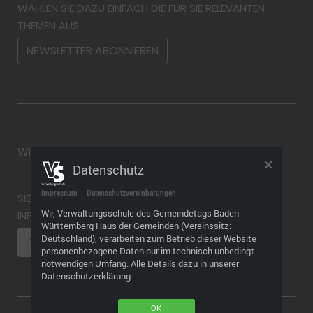
WÄHLEN SIE DAZU EINFACH DIE FÜR SIE RELEVANTEN
THEMEN AUS.
NEWSLETTER ABONNIEREN
WIDERRUF
Datenschutz
Impressum
|
Datenschutzvereinbarungen
SIE MÖCHTEN EINEN WIDERRUF ABGEBEN? WEITERE
Wir, Verwaltungsschule des Gemeindetags Baden-
INFORMATIONEN FINDEN SIE HIER
Württemberg Haus der Gemeinden (Vereinssitz:
Deutschland), verarbeiten zum Betrieb dieser Website
VERTRAG WIDERRUFEN
personenbezogene Daten nur im technisch unbedingt
notwendigen Umfang. Alle Details dazu in unserer
Datenschutzerklärung.
OK