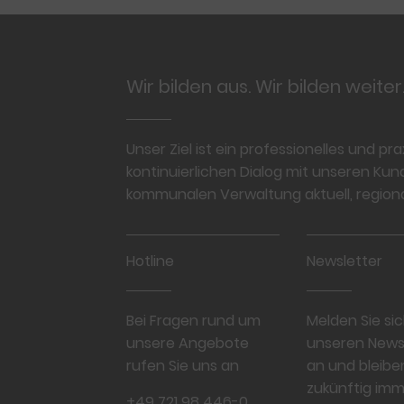
Footer
Wir bilden aus. Wir bilden weiter
Unser Ziel ist ein professionelles und p
kontinuierlichen Dialog mit unseren Kun
kommunalen Verwaltung aktuell, regional
Hotline
Newsletter
Bei Fragen rund um
Melden Sie sic
unsere Angebote
unseren News
rufen Sie uns an
an und bleibe
zukünftig imm
+49 721 98 446-0