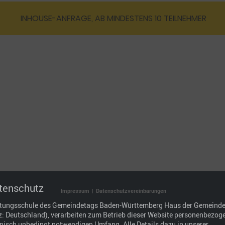
INHOUSE-ANFRAGE, AB MINDESTENS 10 TEILNEHMER
tenschutz
Impressum
|
Datenschutzvereinbarungen
ltungsschule des Gemeindetags Baden-Württemberg Haus der Gemeind
tz: Deutschland), verarbeiten zum Betrieb dieser Website personenbezog
hnisch unbedingt notwendigen Umfang. Alle Details dazu in unserer