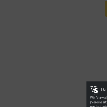
Da
Wir, Verwa
(Vereinssi
nur im tec