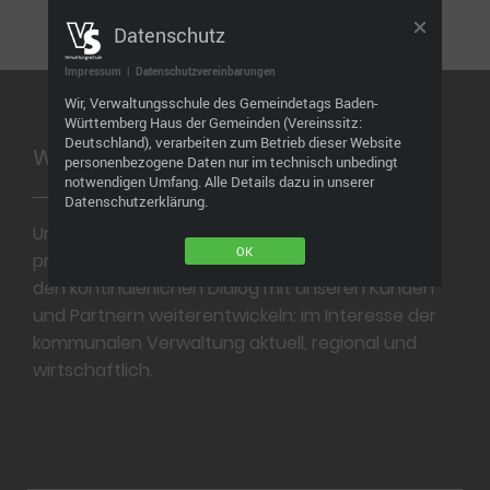
Datenschutz
Impressum
|
Datenschutzvereinbarungen
Footer
Wir, Verwaltungsschule des Gemeindetags Baden-
Württemberg Haus der Gemeinden (Vereinssitz:
Deutschland), verarbeiten zum Betrieb dieser Website
Wir bilden aus. Wir bilden weiter.
personenbezogene Daten nur im technisch unbedingt
notwendigen Umfang. Alle Details dazu in unserer
Datenschutzerklärung.
Unser Ziel ist ein professionelles und
OK
praxisgerechtes Bildungsangebot, das wir durch
den kontinuierlichen Dialog mit unseren Kunden
und Partnern weiterentwickeln: im Interesse der
kommunalen Verwaltung aktuell, regional und
wirtschaftlich.