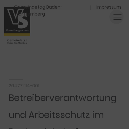
Navigation
Gemeindetag Baden-
Impressum
Württemberg
264771.114-001
Betreiberverantwortung
und Arbeitsschutz im