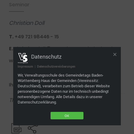
Seminar
Christian Doll
T.
+49 721 98446 - 15
E.
christian.doll@verwaltungsschule-bw.de
Datenschutz
www.verwaltungsschule-bw.de
Impressum
|
Datenschutzvereinbarungen
Wir, Verwaltungsschule des Gemeindetags Baden-
Württemberg Haus der Gemeinden (Vereinssitz:
Ihre Referenten/innen
Deutschland), verarbeiten zum Betrieb dieser Website
personenbezogene Daten nur im technisch unbedingt
notwendigen Umfang. Alle Details dazu in unserer
Theo Karmann
Datenschutzerklärung.
OK