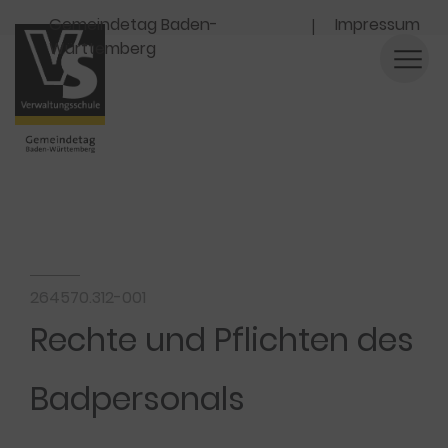
Navigation
Gemeindetag Baden-
Impressum
Württemberg
264570.312-001
Rechte und Pflichten des
Badpersonals