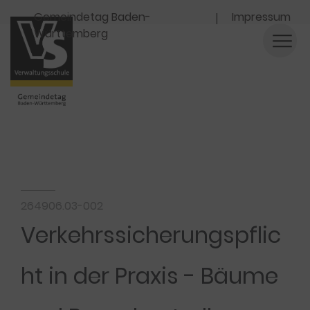
Navigation
Gemeindetag Baden-
Impressum
Württemberg
264906.03-002
Verkehrssicherungspflic
ht in der Praxis - Bäume