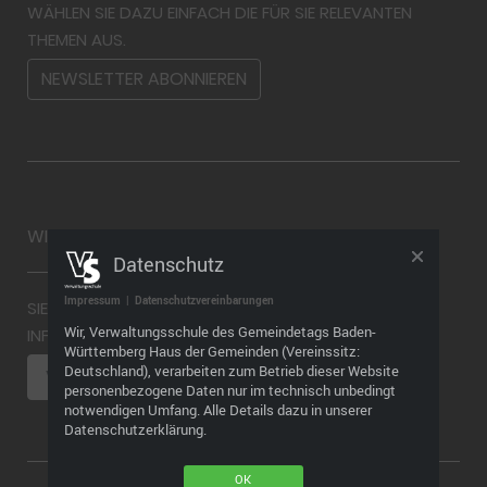
WÄHLEN SIE DAZU EINFACH DIE FÜR SIE RELEVANTEN
THEMEN AUS.
NEWSLETTER ABONNIEREN
WIDERRUF
Datenschutz
Impressum
|
Datenschutzvereinbarungen
SIE MÖCHTEN EINEN WIDERRUF ABGEBEN? WEITERE
Wir, Verwaltungsschule des Gemeindetags Baden-
INFORMATIONEN FINDEN SIE HIER
Württemberg Haus der Gemeinden (Vereinssitz:
Deutschland), verarbeiten zum Betrieb dieser Website
VERTRAG WIDERRUFEN
personenbezogene Daten nur im technisch unbedingt
notwendigen Umfang. Alle Details dazu in unserer
Datenschutzerklärung.
OK