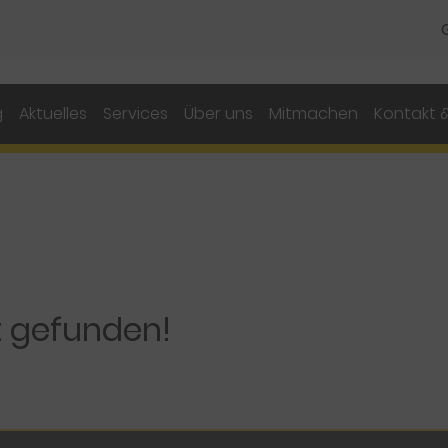
g
Aktuelles
Services
Über uns
Mitmachen
Kontakt &
t gefunden!