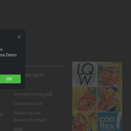
en
ene Daten
Schnellzugriff
OK
Gemeindetag
BW
Datenschutz
Erklärung zur
rg
Barrierefreiheit
AGB