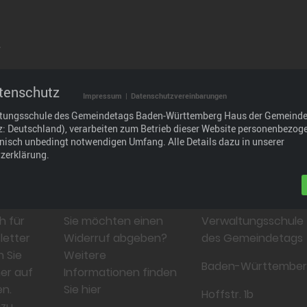
.
tenschutz
raxisgerechtes Bildungsangebot, das wir durch den
Impressum
|
Datenschutzvereinbarungen
den und Partnern weiterentwickeln: im Interesse der
ltungsschule des Gemeindetags Baden-Württemberg Haus der Gemeind
 und wirtschaftlich.
tz: Deutschland), verarbeiten zum Betrieb dieser Website personenbezog
hnisch unbedingt notwendigen Umfang. Alle Details dazu in unserer
zerklärung.
Widerruf
Kontakt
h für
Sie möchten einen
Verwaltungsschule
letter
Widerruf abgeben?
des Gemeindetags
n Sie
Weitere
Baden-Württembe
er auf
Informationen finden
n.
Sie hier
Hoffstr. 1b
azu