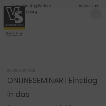
Navigation
Gemeindetag Baden-
Impressum
Württemberg
263969.00-902
ONLINESEMINAR | Einstieg
in das