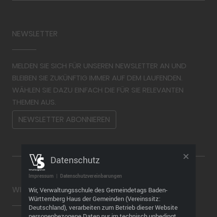
NEWSLETTER
MELDEN SIE SICH FÜR UNSEREN NEWSLETTER AN UND
BLEIBEN SIE ZUKÜNFTIG IMMER AUF DEM LAUFENDEN.
WÄHLEN SIE DAZU EINFACH DIE FÜR SIE RELEVANTEN
THEMEN AUS.
NEWSLETTER ABONNIEREN
Datenschutz
Impressum
|
Datenschutzvereinbarungen
WIDERRUF
Wir, Verwaltungsschule des Gemeindetags Baden-
Württemberg Haus der Gemeinden (Vereinssitz:
Deutschland), verarbeiten zum Betrieb dieser Website
personenbezogene Daten nur im technisch unbedingt