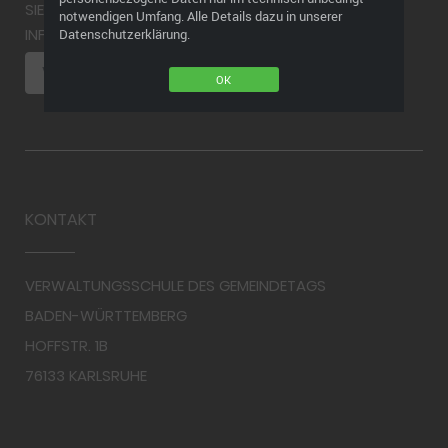
SIE MÖCHTEN EINEN WIDERRUF ABGEBEN? WEITERE
notwendigen Umfang. Alle Details dazu in unserer
INFORMATIONEN FINDEN SIE HIER
Datenschutzerklärung.
VERTRAG WIDERRUFEN
OK
KONTAKT
VERWALTUNGSSCHULE DES GEMEINDETAGS
BADEN-WÜRTTEMBERG
HOFFSTR. 1B
76133 KARLSRUHE