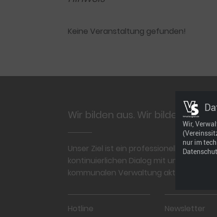
Keine Veranstaltung gefunden!
Footer
Da
Wir bilden aus. Wir bilden weiter
Wir, Verwa
(Vereinssi
nur im tec
Unser Ziel ist ein professionelles und p
Datenschut
kontinuierlichen Dialog mit unseren Kun
kommunalen Verwaltung aktuell, regional
Hotline
Newsletter