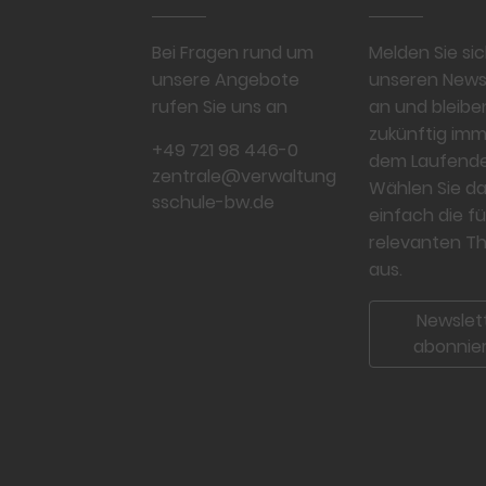
Bei Fragen rund um
Melden Sie sic
unsere Angebote
unseren News
rufen Sie uns an
an und bleibe
zukünftig imm
+49 721 98 446-0
dem Laufende
zentrale@verwaltung
Wählen Sie d
sschule-bw.de
einfach die fü
relevanten 
aus.
Newslet
abonnie