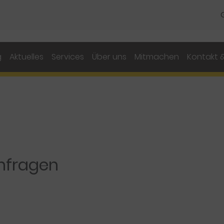
g
Aktuelles
Services
Über uns
Mitmachen
Kontakt &
nfragen