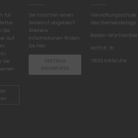
h für
Sie möchten einen
Verwaltungsschule
letter
Widerruf abgeben?
des Gemeindetags
n Sie
Weitere
Baden-Württembe
er auf
Informationen finden
n.
Sie hier
Hoffstr. 1b
azu
76133 Karlsruhe
VERTRAG
r Sie
WIDERRUFEN
Themen
ter
ren