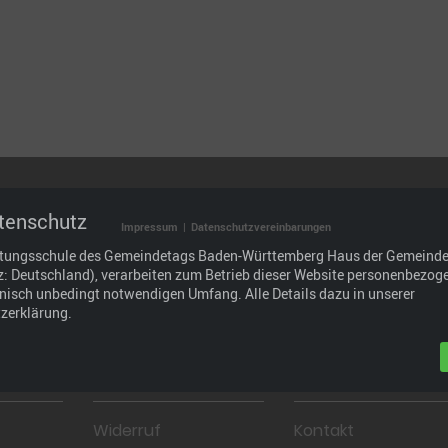
tenschutz
Impressum
|
Datenschutzvereinbarungen
.
ltungsschule des Gemeindetags Baden-Württemberg Haus der Gemeind
tz: Deutschland), verarbeiten zum Betrieb dieser Website personenbezog
hnisch unbedingt notwendigen Umfang. Alle Details dazu in unserer
raxisgerechtes Bildungsangebot, das wir durch den
zerklärung.
den und Partnern weiterentwickeln: im Interesse der
 und wirtschaftlich.
Widerruf
Kontakt