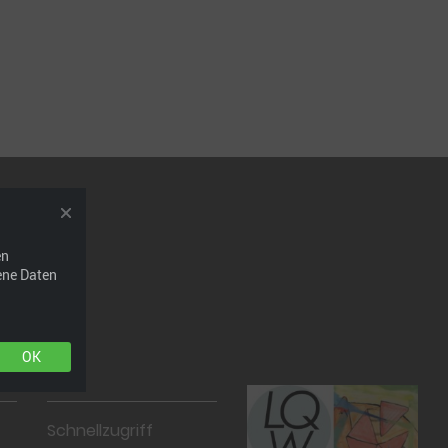
en
ene Daten
OK
Schnellzugriff