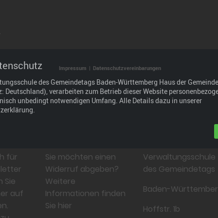
.
tenschutz
raxisgerechtes Bildungsangebot, das wir durch den
Impressum
|
Datenschutzvereinbarungen
den und Partnern weiterentwickeln: im Interesse der
ltungsschule des Gemeindetags Baden-Württemberg Haus der Gemeind
 und wirtschaftlich.
tz: Deutschland), verarbeiten zum Betrieb dieser Website personenbezog
hnisch unbedingt notwendigen Umfang. Alle Details dazu in unserer
zerklärung.
Widerruf
Kontakt
h für
Sie möchten einen
Verwaltungsschule
letter
Widerruf abgeben?
des Gemeindetags
n Sie
Weitere
Baden-Württembe
er auf
Informationen finden
n.
Sie hier
Hoffstr. 1b
azu