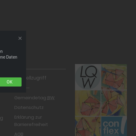
en
ene Daten
Schnellzugriff
OK
Gemeindetag
BW
Datenschutz
Erklärung zur
rg
Barrierefreiheit
AGB