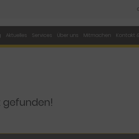
g
Aktuelles
Services
Über uns
Mitmachen
Kontakt &
t gefunden!