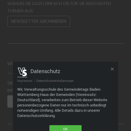
WÄHLEN SIE DAZU EINFACH DIE FÜR SIE RELEVANTEN
THEMEN AUS.
NEWSLETTER ABONNIEREN
WIDERRUF
Datenschutz
Impressum
|
Datenschutzvereinbarungen
SIE MÖCHTEN EINEN WIDERRUF ABGEBEN? WEITERE
Wir, Verwaltungsschule des Gemeindetags Baden-
INFORMATIONEN FINDEN SIE HIER
Württemberg Haus der Gemeinden (Vereinssitz:
Deutschland), verarbeiten zum Betrieb dieser Website
VERTRAG WIDERRUFEN
personenbezogene Daten nur im technisch unbedingt
notwendigen Umfang. Alle Details dazu in unserer
Datenschutzerklärung.
OK