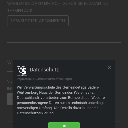
WÄHLEN SIE DAZU EINFACH DIE FÜR SIE RELEVANTEN
THEMEN AUS.
NEWSLETTER ABONNIEREN
WIDERRUF
Datenschutz
Impressum
|
Datenschutzvereinbarungen
SIE MÖCHTEN EINEN WIDERRUF ABGEBEN? WEITERE
Wir, Verwaltungsschule des Gemeindetags Baden-
INFORMATIONEN FINDEN SIE HIER
Württemberg Haus der Gemeinden (Vereinssitz:
Deutschland), verarbeiten zum Betrieb dieser Website
VERTRAG WIDERRUFEN
personenbezogene Daten nur im technisch unbedingt
notwendigen Umfang. Alle Details dazu in unserer
Datenschutzerklärung.
OK