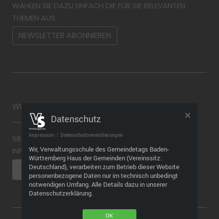
WÄHLEN SIE DAZU EINFACH DIE FÜR SIE RELEVANTEN
THEMEN AUS.
NEWSLETTER ABONNIEREN
WIDERRUF
Datenschutz
Impressum
|
Datenschutzvereinbarungen
SIE MÖCHTEN EINEN WIDERRUF ABGEBEN? WEITERE
Wir, Verwaltungsschule des Gemeindetags Baden-
INFORMATIONEN FINDEN SIE HIER
Württemberg Haus der Gemeinden (Vereinssitz:
Deutschland), verarbeiten zum Betrieb dieser Website
VERTRAG WIDERRUFEN
personenbezogene Daten nur im technisch unbedingt
notwendigen Umfang. Alle Details dazu in unserer
Datenschutzerklärung.
OK