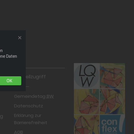
en
ene Daten
Schnellzugriff
OK
Gemeindetag
BW
Datenschutz
Erklärung zur
rg
Barrierefreiheit
AGB