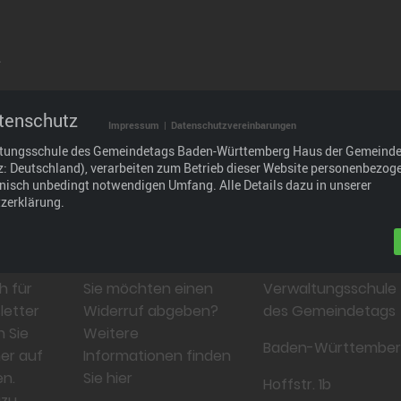
.
tenschutz
raxisgerechtes Bildungsangebot, das wir durch den
Impressum
|
Datenschutzvereinbarungen
den und Partnern weiterentwickeln: im Interesse der
ltungsschule des Gemeindetags Baden-Württemberg Haus der Gemeind
 und wirtschaftlich.
tz: Deutschland), verarbeiten zum Betrieb dieser Website personenbezog
hnisch unbedingt notwendigen Umfang. Alle Details dazu in unserer
zerklärung.
Widerruf
Kontakt
h für
Sie möchten einen
Verwaltungsschule
letter
Widerruf abgeben?
des Gemeindetags
n Sie
Weitere
Baden-Württembe
er auf
Informationen finden
n.
Sie hier
Hoffstr. 1b
azu