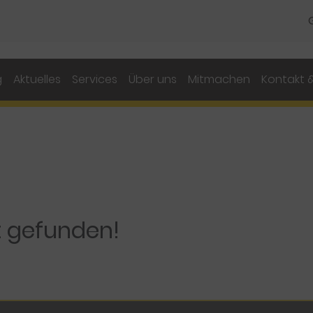
g
Aktuelles
Services
Über uns
Mitmachen
Kontakt &
t gefunden!