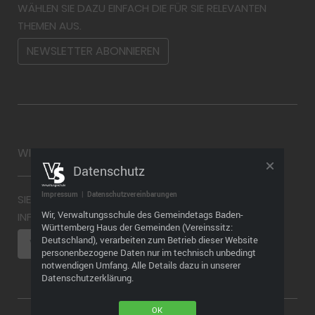
WÄHLEN SIE DAZU EINFACH DIE FÜR SIE RELEVANTEN
THEMEN AUS.
NEWSLETTER ABONNIEREN
WIDERRUF
Datenschutz
Impressum
|
Datenschutzvereinbarungen
SIE MÖCHTEN EINEN WIDERRUF ABGEBEN? WEITERE
Wir, Verwaltungsschule des Gemeindetags Baden-
INFORMATIONEN FINDEN SIE HIER
Württemberg Haus der Gemeinden (Vereinssitz:
Deutschland), verarbeiten zum Betrieb dieser Website
VERTRAG WIDERRUFEN
personenbezogene Daten nur im technisch unbedingt
notwendigen Umfang. Alle Details dazu in unserer
Datenschutzerklärung.
OK