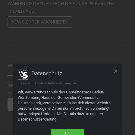
WÄHLEN SIE DAZU EINFACH DIE FÜR SIE RELEVANTEN
THEMEN AUS.
NEWSLETTER ABONNIEREN
WIDERRUF
Datenschutz
Impressum
|
Datenschutzvereinbarungen
SIE MÖCHTEN EINEN WIDERRUF ABGEBEN? WEITERE
Wir, Verwaltungsschule des Gemeindetags Baden-
INFORMATIONEN FINDEN SIE HIER
Württemberg Haus der Gemeinden (Vereinssitz:
Deutschland), verarbeiten zum Betrieb dieser Website
VERTRAG WIDERRUFEN
personenbezogene Daten nur im technisch unbedingt
notwendigen Umfang. Alle Details dazu in unserer
Datenschutzerklärung.
OK