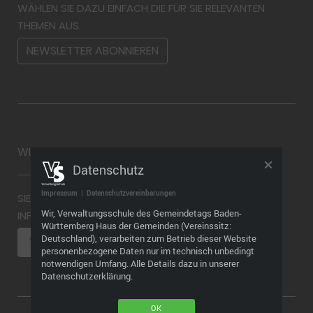
WÄHLEN SIE DAZU EINFACH DIE FÜR SIE RELEVANTEN
THEMEN AUS.
NEWSLETTER ABONNIEREN
WIDERRUF
Datenschutz
Impressum
|
Datenschutzvereinbarungen
SIE MÖCHTEN EINEN WIDERRUF ABGEBEN? WEITERE
Wir, Verwaltungsschule des Gemeindetags Baden-
INFORMATIONEN FINDEN SIE HIER
Württemberg Haus der Gemeinden (Vereinssitz:
Deutschland), verarbeiten zum Betrieb dieser Website
VERTRAG WIDERRUFEN
personenbezogene Daten nur im technisch unbedingt
notwendigen Umfang. Alle Details dazu in unserer
Datenschutzerklärung.
OK